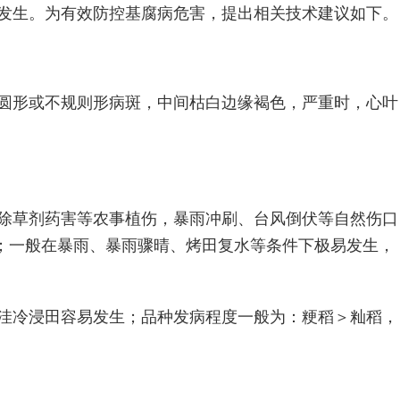
发生。为有效防控基腐病危害，提出相关技术建议如下。
圆形或不规则形病斑，中间枯白边缘褐色，严重时，心叶
除草剂药害等农事植伤，暴雨冲刷、台风倒伏等自然伤口
扩散；一般在暴雨、暴雨骤晴、烤田复水等条件下极易发生，
洼冷浸田容易发生；品种发病程度一般为：粳稻＞籼稻，