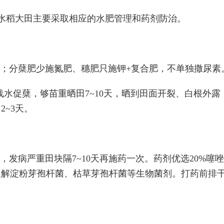
水稻大田主要采取相应的水肥管理和药剂防治。
钾；分蘖肥少施氮肥、穗肥只施钾+复合肥，不单独撒尿素
浅水促蘖，够苗重晒田7~10天，晒到田面开裂、白根外
2~3天。
发病严重田块隔7~10天再施药一次。药剂优选20%噻唑
及解淀粉芽孢杆菌、枯草芽孢杆菌等生物菌剂。打药前排