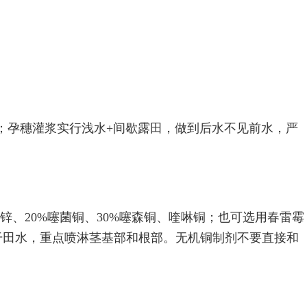
。
露；孕穗灌浆实行浅水+间歇露田，做到后水不见前水，严
锌、20%噻菌铜、30%噻森铜、喹啉铜；也可选用春雷霉
干田水，重点喷淋茎基部和根部。无机铜制剂不要直接和