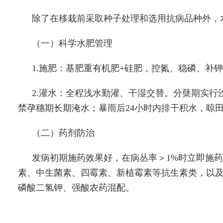
除了在移栽前采取种子处理和选用抗病品种外，
（一）科学水肥管理
1.施肥：基肥重有机肥+硅肥，控氮、稳磷、补
2.灌水：全程浅水勤灌、干湿交替。分蘖期实行
禁孕穗期长期淹水；暴雨后24小时内排干积水，晾田
（二）药剂防治
发病初期施药效果好，在病丛率＞1%时立即施药，
素、中生菌素、四霉素、新植霉素等抗生素类，以
磷酸二氢钾、强酸农药混配。