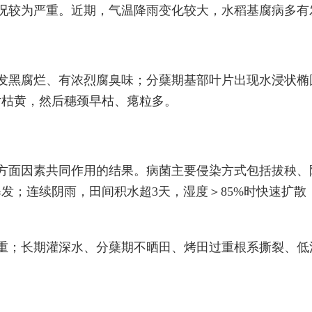
况较为严重。近期，气温降雨变化较大，水稻基腐病多有
发黑腐烂、有浓烈腐臭味；分蘖期基部叶片出现水浸状椭
片枯黄，然后穗颈早枯、瘪粒多。
方面因素共同作用的结果。病菌主要侵染方式包括拔秧、
32℃暴发；连续阴雨，田间积水超3天，湿度＞85%时快速
重；长期灌深水、分蘖期不晒田、烤田过重根系撕裂、低